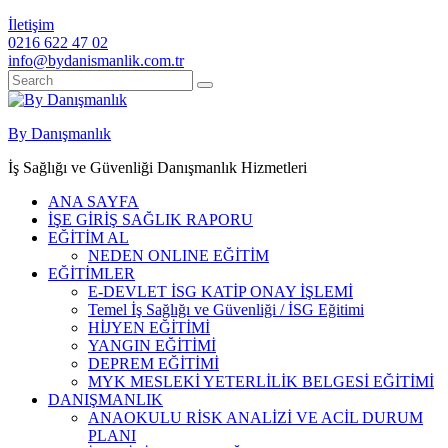
İletişim
0216 622 47 02
info@bydanismanlik.com.tr
By Danışmanlık
İş Sağlığı ve Güvenliği Danışmanlık Hizmetleri
ANA SAYFA
İŞE GİRİŞ SAĞLIK RAPORU
EĞİTİM AL
NEDEN ONLINE EĞİTİM
EĞİTİMLER
E-DEVLET İSG KATİP ONAY İŞLEMİ
Temel İş Sağlığı ve Güvenliği / İSG Eğitimi
HİJYEN EĞİTİMİ
YANGIN EĞİTİMİ
DEPREM EĞİTİMİ
MYK MESLEKİ YETERLİLİK BELGESİ EĞİTİMİ
DANIŞMANLIK
ANAOKULU RİSK ANALİZİ VE ACİL DURUM
PLANI