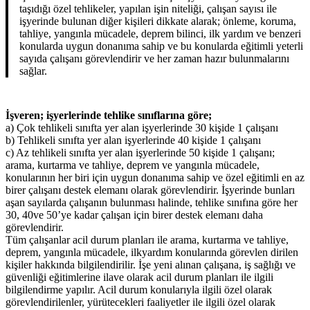
taşıdığı özel tehlikeler, yapılan işin niteliği, çalışan sayısı ile
işyerinde bulunan diğer kişileri dikkate alarak; önleme, koruma,
tahliye, yangınla mücadele, deprem bilinci, ilk yardım ve benzeri
konularda uygun donanıma sahip ve bu konularda eğitimli yeterli
sayıda çalışanı görevlendirir ve her zaman hazır bulunmalarını
sağlar.
İşveren; işyerlerinde tehlike sınıflarına göre;
a) Çok tehlikeli sınıfta yer alan işyerlerinde 30 kişide 1 çalışanı
b) Tehlikeli sınıfta yer alan işyerlerinde 40 kişide 1 çalışanı
c) Az tehlikeli sınıfta yer alan işyerlerinde 50 kişide 1 çalışanı;
arama, kurtarma ve tahliye, deprem ve yangınla mücadele,
konularının her biri için uygun donanıma sahip ve özel eğitimli en az
birer çalışanı destek elemanı olarak görevlendirir. İşyerinde bunları
aşan sayılarda çalışanın bulunması halinde, tehlike sınıfına göre her
30, 40ve 50’ye kadar çalışan için birer destek elemanı daha
görevlendirir.
Tüm çalışanlar acil durum planları ile arama, kurtarma ve tahliye,
deprem, yangınla mücadele, ilkyardım konularında görevlen dirilen
kişiler hakkında bilgilendirilir. İşe yeni alınan çalışana, iş sağlığı ve
güvenliği eğitimlerine ilave olarak acil durum planları ile ilgili
bilgilendirme yapılır. Acil durum konularıyla ilgili özel olarak
görevlendirilenler, yürütecekleri faaliyetler ile ilgili özel olarak