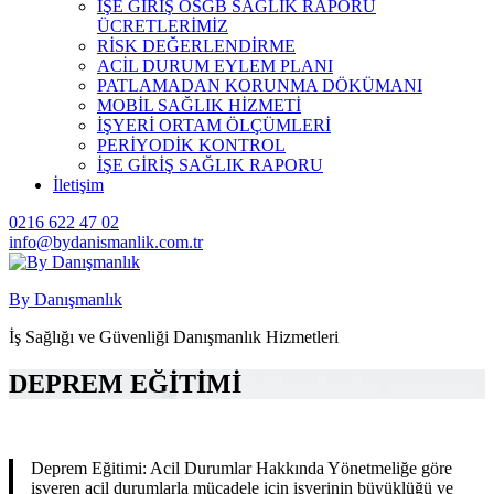
İŞE GİRİŞ OSGB SAĞLIK RAPORU
ÜCRETLERİMİZ
RİSK DEĞERLENDİRME
ACİL DURUM EYLEM PLANI
PATLAMADAN KORUNMA DÖKÜMANI
MOBİL SAĞLIK HİZMETİ
İŞYERİ ORTAM ÖLÇÜMLERİ
PERİYODİK KONTROL
İŞE GİRİŞ SAĞLIK RAPORU
İletişim
0216 622 47 02
info@bydanismanlik.com.tr
By Danışmanlık
İş Sağlığı ve Güvenliği Danışmanlık Hizmetleri
DEPREM EĞİTİMİ
Deprem Eğitimi: Acil Durumlar Hakkında Yönetmeliğe göre
işveren acil durumlarla mücadele için işyerinin büyüklüğü ve