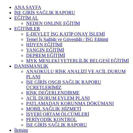
Skip
ANA SAYFA
to
İŞE GİRİŞ SAĞLIK RAPORU
content
EĞİTİM AL
NEDEN ONLINE EĞİTİM
EĞİTİMLER
E-DEVLET İSG KATİP ONAY İŞLEMİ
Temel İş Sağlığı ve Güvenliği / İSG Eğitimi
HİJYEN EĞİTİMİ
YANGIN EĞİTİMİ
DEPREM EĞİTİMİ
MYK MESLEKİ YETERLİLİK BELGESİ EĞİTİMİ
DANIŞMANLIK
ANAOKULU RİSK ANALİZİ VE ACİL DURUM
PLANI
İŞE GİRİŞ OSGB SAĞLIK RAPORU
ÜCRETLERİMİZ
RİSK DEĞERLENDİRME
ACİL DURUM EYLEM PLANI
PATLAMADAN KORUNMA DÖKÜMANI
MOBİL SAĞLIK HİZMETİ
İŞYERİ ORTAM ÖLÇÜMLERİ
PERİYODİK KONTROL
İŞE GİRİŞ SAĞLIK RAPORU
İletişim