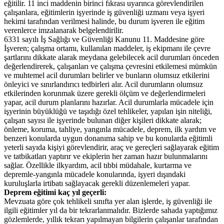
eğitilir. 11 inci maddenin birinci fıkrası uyarınca görevlendirilen
çalışanlara, eğitimlerin işyerinde iş güvenliği uzmanı veya işyeri
hekimi tarafından verilmesi halinde, bu durum işveren ile eğitim
verenlerce imzalanarak belgelendirilir.
6331 sayılı İş Sağlığı ve Güvenliği Kanunu 11. Maddesine göre
İşveren; çalışma ortamı, kullanılan maddeler, iş ekipmanı ile çevre
şartlarını dikkate alarak meydana gelebilecek acil durumları önceden
değerlendirerek, çalışanları ve çalışma çevresini etkilemesi mümkün
ve muhtemel acil durumları belirler ve bunların olumsuz etkilerini
önleyici ve sınırlandırıcı tedbirleri alır. Acil durumların olumsuz
etkilerinden korunmak üzere gerekli ölçüm ve değerlendirmeleri
yapar, acil durum planlarını hazırlar. Acil durumlarla mücadele için
işyerinin büyüklüğü ve taşıdığı özel tehlikeler, yapılan işin niteliği,
çalışan sayısı ile işyerinde bulunan diğer kişileri dikkate alarak;
önleme, koruma, tahliye, yangınla mücadele, deprem, ilk yardım ve
benzeri konularda uygun donanıma sahip ve bu konularda eğitimli
yeterli sayıda kişiyi görevlendirir, araç ve gereçleri sağlayarak eğitim
ve tatbikatları yaptırır ve ekiplerin her zaman hazır bulunmalarını
sağlar. Özellikle ilkyardım, acil tıbbi müdahale, kurtarma ve
depremle-yangınla mücadele konularında, işyeri dışındaki
kuruluşlarla irtibatı sağlayacak gerekli düzenlemeleri yapar.
Deprem eğitimi kaç yıl geçerli:
Mevzuata göre çok tehlikeli sınıfta yer alan işlerde, iş güvenliği ile
ilgili eğitimler yıl da bir tekrarlanmalıdır. Bizlerde sahada yaptığımız
gözlemlerde, yıllık tekrarı yapılmayan bilgilerin çalışanlar tarafından