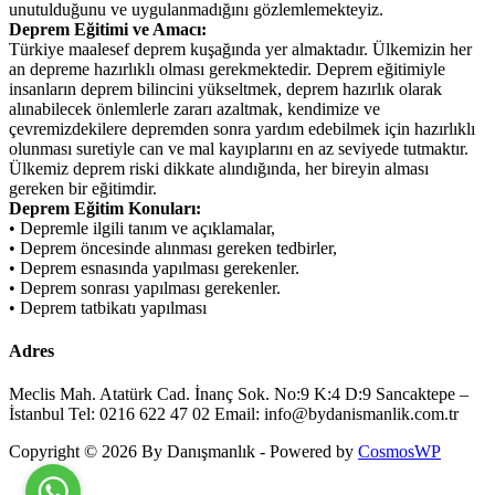
unutulduğunu ve uygulanmadığını gözlemlemekteyiz.
Deprem Eğitimi ve Amacı:
Türkiye maalesef deprem kuşağında yer almaktadır. Ülkemizin her
an depreme hazırlıklı olması gerekmektedir. Deprem eğitimiyle
insanların deprem bilincini yükseltmek, deprem hazırlık olarak
alınabilecek önlemlerle zararı azaltmak, kendimize ve
çevremizdekilere depremden sonra yardım edebilmek için hazırlıklı
olunması suretiyle can ve mal kayıplarını en az seviyede tutmaktır.
Ülkemiz deprem riski dikkate alındığında, her bireyin alması
gereken bir eğitimdir.
Deprem Eğitim Konuları:
• Depremle ilgili tanım ve açıklamalar,
• Deprem öncesinde alınması gereken tedbirler,
• Deprem esnasında yapılması gerekenler.
• Deprem sonrası yapılması gerekenler.
• Deprem tatbikatı yapılması
Adres
Meclis Mah. Atatürk Cad. İnanç Sok. No:9 K:4 D:9 Sancaktepe –
İstanbul Tel: 0216 622 47 02 Email: info@bydanismanlik.com.tr
Copyright © 2026 By Danışmanlık - Powered by
CosmosWP