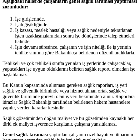
Aşağıdaki hallerde çalışanların genel sağlık taraması yaptırması
zorunludur:
İşe girişlerinde.
İş değişikliğinde.
İş kazası, meslek hastalığı veya sağlık nedeniyle tekrarlanan
işten uzaklaşmalarından sonra işe dönüşlerinde talep etmeleri
halinde.
İşin devamı süresince, çalışanın ve işin niteliği ile iş yerinin
tehlike sınıfına göre Bakanlıkça belirlenen düzenli aralıklarla.
Tehlikeli ve çok tehlikeli sınıfta yer alan iş yerlerinde çalışacaklar,
yapacakları işe uygun olduklarını belirten sağlık raporu olmadan işe
başlatılamaz.
Bu Kanun kapsamında alınması gereken sağlık raporları, iş yeri
sağlık ve güvenlik biriminde veya hizmet alınan ortak sağlık ve
güvenlik biriminde görevli olan iş yeri hekiminden alınır. Raporlara
itirazlar Sağlık Bakanlığı tarafından belirlenen hakem hastanelere
yapılır, verilen kararlar kesindir.
Sağlık gözetiminden doğan maliyet ve bu gözetimden kaynaklı her
türlü ek maliyet işverence karşılanır, çalışana yansıtılamaz.
Genel sağlık taraması
yaptırılan çalışanın özel hayatı ve itibarının