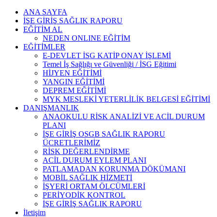
Skip
ANA SAYFA
to
İŞE GİRİŞ SAĞLIK RAPORU
content
EĞİTİM AL
NEDEN ONLINE EĞİTİM
EĞİTİMLER
E-DEVLET İSG KATİP ONAY İŞLEMİ
Temel İş Sağlığı ve Güvenliği / İSG Eğitimi
HİJYEN EĞİTİMİ
YANGIN EĞİTİMİ
DEPREM EĞİTİMİ
MYK MESLEKİ YETERLİLİK BELGESİ EĞİTİMİ
DANIŞMANLIK
ANAOKULU RİSK ANALİZİ VE ACİL DURUM
PLANI
İŞE GİRİŞ OSGB SAĞLIK RAPORU
ÜCRETLERİMİZ
RİSK DEĞERLENDİRME
ACİL DURUM EYLEM PLANI
PATLAMADAN KORUNMA DÖKÜMANI
MOBİL SAĞLIK HİZMETİ
İŞYERİ ORTAM ÖLÇÜMLERİ
PERİYODİK KONTROL
İŞE GİRİŞ SAĞLIK RAPORU
İletişim