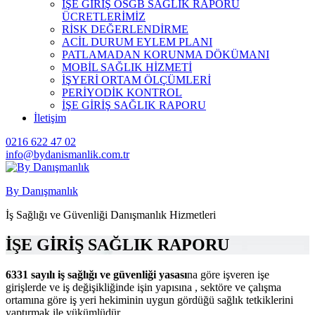
İŞE GİRİŞ OSGB SAĞLIK RAPORU
ÜCRETLERİMİZ
RİSK DEĞERLENDİRME
ACİL DURUM EYLEM PLANI
PATLAMADAN KORUNMA DÖKÜMANI
MOBİL SAĞLIK HİZMETİ
İŞYERİ ORTAM ÖLÇÜMLERİ
PERİYODİK KONTROL
İŞE GİRİŞ SAĞLIK RAPORU
İletişim
0216 622 47 02
info@bydanismanlik.com.tr
By Danışmanlık
İş Sağlığı ve Güvenliği Danışmanlık Hizmetleri
İŞE GİRİŞ SAĞLIK RAPORU
6331 sayılı iş sağlığı ve güvenliği yasası
na göre işveren işe
girişlerde ve iş değişikliğinde işin yapısına , sektöre ve çalışma
ortamına göre iş yeri hekiminin uygun gördüğü sağlık tetkiklerini
yaptırmak ile yükümlüdür.