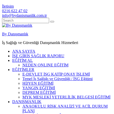
İletişim
0216 622 47 02
info@bydanismanlik.com.tr
By Danışmanlık
İş Sağlığı ve Güvenliği Danışmanlık Hizmetleri
ANA SAYFA
İŞE GİRİŞ SAĞLIK RAPORU
EĞİTİM AL
NEDEN ONLINE EĞİTİM
EĞİTİMLER
E-DEVLET İSG KATİP ONAY İŞLEMİ
Temel İş Sağlığı ve Güvenliği / İSG Eğitimi
HİJYEN EĞİTİMİ
YANGIN EĞİTİMİ
DEPREM EĞİTİMİ
MYK MESLEKİ YETERLİLİK BELGESİ EĞİTİMİ
DANIŞMANLIK
ANAOKULU RİSK ANALİZİ VE ACİL DURUM
PLANI