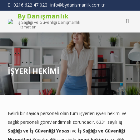
Skip
0216 622 47 02
info@bydanismanlik.com.tr
to
By Danışmanlık
content
İş Sağlığı ve Güvenliği Danışmanlık
Hizmetleri
İŞYERİ HEKİMİ
Belirli bir sayıda personeli olan tüm işyerleri işyeri hekimi ve
sağlık personeli görevlendirmek zorundadır. 6331 sayılı
İş
Sağlığı ve İş Güvenliği Yasası
ve
İş Sağlığı ve Güvenliği
Hizmetleri
Yönetmeliği içerisinde
işyeri hekimi
ve sağlık