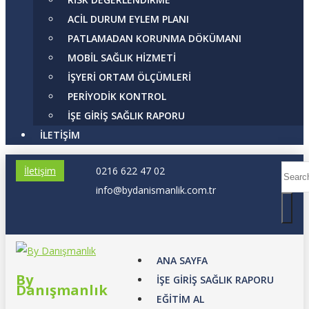
ACİL DURUM EYLEM PLANI
PATLAMADAN KORUNMA DÖKÜMANI
MOBİL SAĞLIK HİZMETİ
İŞYERİ ORTAM ÖLÇÜMLERİ
PERİYODİK KONTROL
İŞE GİRİŞ SAĞLIK RAPORU
İLETIŞIM
İletişim
0216 622 47 02
info@bydanismanlik.com.tr
ANA SAYFA
By
İŞE GİRİŞ SAĞLIK RAPORU
Danışmanlık
EĞİTİM AL