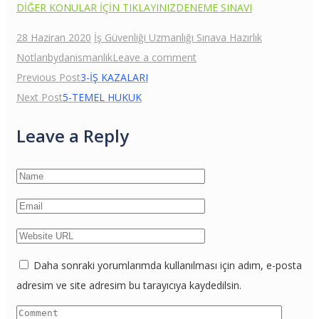
DİĞER KONULAR İÇİN TIKLAYINIZ
DENEME SINAVI
28 Haziran 2020
İş Güvenliği Uzmanlığı Sınava Hazırlık
Notları
bydanismanlik
Leave a comment
Yazı
Previous Post
3-İŞ KAZALARI
Next Post
5-TEMEL HUKUK
gezinmesi
Leave a Reply
Daha sonraki yorumlarımda kullanılması için adım, e-posta
adresim ve site adresim bu tarayıcıya kaydedilsin.