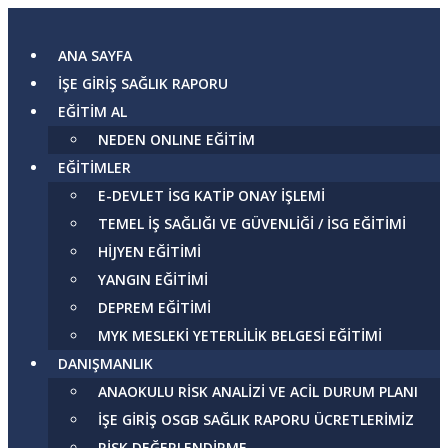
Skip
to
ANA SAYFA
content
İŞE GİRİŞ SAĞLIK RAPORU
EĞİTİM AL
NEDEN ONLINE EĞİTİM
EĞİTİMLER
E-DEVLET İSG KATİP ONAY İŞLEMİ
TEMEL İŞ SAĞLIĞI VE GÜVENLIĞI / İSG EĞITIMI
HİJYEN EĞİTİMİ
YANGIN EĞİTİMİ
DEPREM EĞİTİMİ
MYK MESLEKİ YETERLİLİK BELGESİ EĞİTİMİ
DANIŞMANLIK
ANAOKULU RİSK ANALİZİ VE ACİL DURUM PLANI
İŞE GİRİŞ OSGB SAĞLIK RAPORU ÜCRETLERİMİZ
RİSK DEĞERLENDİRME