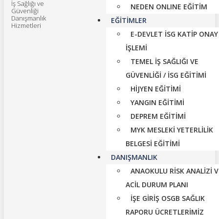
İş Sağlığı ve
NEDEN ONLINE EĞİTİM
Güvenliği
Danışmanlık
EĞİTİMLER
Hizmetleri
E-DEVLET İSG KATİP ONAY
İŞLEMİ
TEMEL İŞ SAĞLIĞI VE
GÜVENLIĞI / İSG EĞITIMI
HİJYEN EĞİTİMİ
YANGIN EĞİTİMİ
DEPREM EĞİTİMİ
MYK MESLEKİ YETERLİLİK
BELGESİ EĞİTİMİ
DANIŞMANLIK
ANAOKULU RİSK ANALİZİ V
ACİL DURUM PLANI
İŞE GİRİŞ OSGB SAĞLIK
RAPORU ÜCRETLERİMİZ