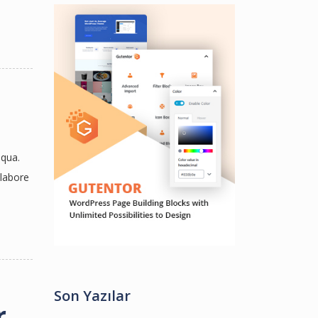
iqua.
 labore
Son Yazılar
r