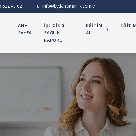
6 622 47 02
info@bydanismanlik.com.tr
ANA
İŞE GİRİŞ
EĞİTİM
EĞİTİ
SAYFA
SAĞLIK
AL
RAPORU