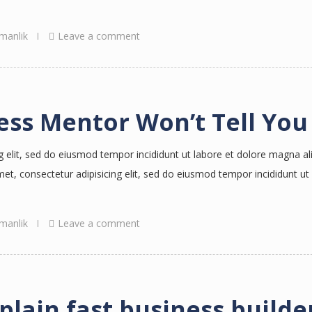
manlik
Leave a comment
ess Mentor Won’t Tell You
g elit, sed do eiusmod tempor incididunt ut labore et dolore magna al
, consectetur adipisicing elit, sed do eiusmod tempor incididunt ut
manlik
Leave a comment
plain fast business builde