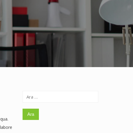
Arama:
iqua.
 labore