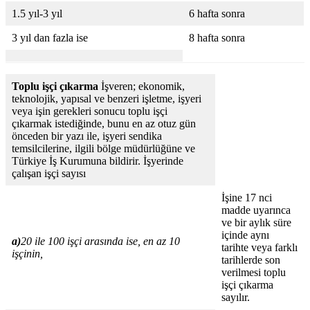
1.5 yıl-3 yıl
6 hafta sonra
3 yıl dan fazla ise
8 hafta sonra
Toplu işçi çıkarma
İşveren; ekonomik,
teknolojik, yapısal ve benzeri işletme, işyeri
veya işin gerekleri sonucu toplu işçi
çıkarmak istediğinde, bunu en az otuz gün
önceden bir yazı ile, işyeri sendika
temsilcilerine, ilgili bölge müdürlüğüne ve
Türkiye İş Kurumuna bildirir. İşyerinde
çalışan işçi sayısı
İşine 17 nci
madde uyarınca
ve bir aylık süre
içinde aynı
a)
20 ile 100 işçi arasında ise, en az 10
tarihte veya farklı
işçinin,
tarihlerde son
verilmesi toplu
işçi çıkarma
sayılır.