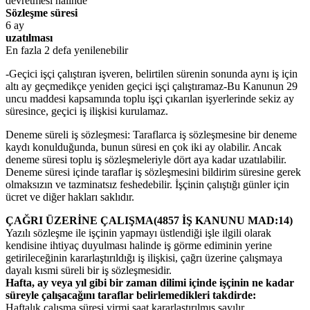
devretmesi hâlinde
Sözleşme süresi
6 ay
uzatılması
En fazla 2 defa yenilenebilir
-Geçici işçi çalıştıran işveren, belirtilen sürenin sonunda aynı iş için
altı ay geçmedikçe yeniden geçici işçi çalıştıramaz-Bu Kanunun 29
uncu maddesi kapsamında toplu işçi çıkarılan işyerlerinde sekiz ay
süresince, geçici iş ilişkisi kurulamaz.
Deneme süreli iş sözleşmesi: Taraflarca iş sözleşmesine bir deneme
kaydı konulduğunda, bunun süresi en çok iki ay olabilir. Ancak
deneme süresi toplu iş sözleşmeleriyle dört aya kadar uzatılabilir.
Deneme süresi içinde taraflar iş sözleşmesini bildirim süresine gerek
olmaksızın ve tazminatsız feshedebilir. İşçinin çalıştığı günler için
ücret ve diğer hakları saklıdır.
ÇAĞRI ÜZERİNE ÇALIŞMA(4857 İŞ KANUNU MAD:14)
Yazılı sözleşme ile işçinin yapmayı üstlendiği işle ilgili olarak
kendisine ihtiyaç duyulması halinde iş görme ediminin yerine
getirileceğinin kararlaştırıldığı iş ilişkisi, çağrı üzerine çalışmaya
dayalı kısmi süreli bir iş sözleşmesidir.
Hafta, ay veya yıl gibi bir zaman dilimi içinde işçinin ne kadar
süreyle çalışacağını taraflar belirlemedikleri takdirde:
Haftalık çalışma süresi yirmi saat kararlaştırılmış sayılır.