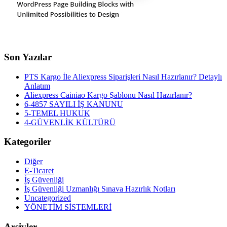
Son Yazılar
PTS Kargo İle Aliexpress Siparişleri Nasıl Hazırlanır? Detaylı
Anlatım
Aliexpress Cainiao Kargo Şablonu Nasıl Hazırlanır?
6-4857 SAYILI İŞ KANUNU
5-TEMEL HUKUK
4-GÜVENLİK KÜLTÜRÜ
Kategoriler
Diğer
E-Ticaret
İş Güvenliği
İş Güvenliği Uzmanlığı Sınava Hazırlık Notları
Uncategorized
YÖNETİM SİSTEMLERİ
Arşivler