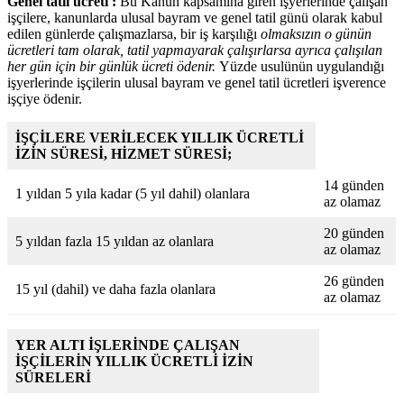
Genel tatil ücreti :
Bu Kanun kapsamına giren işyerlerinde çalışan
işçilere, kanunlarda ulusal bayram ve genel tatil günü olarak kabul
edilen günlerde çalışmazlarsa, bir iş karşılığı
olmaksızın o günün
ücretleri tam olarak, tatil yapmayarak çalışırlarsa ayrıca çalışılan
her gün için bir günlük ücreti ödenir.
Yüzde usulünün uygulandığı
işyerlerinde işçilerin ulusal bayram ve genel tatil ücretleri işverence
işçiye ödenir.
İŞÇİLERE VERİLECEK YILLIK ÜCRETLİ
İZİN SÜRESİ, HİZMET SÜRESİ;
14 günden
1 yıldan 5 yıla kadar (5 yıl dahil) olanlara
az olamaz
20 günden
5 yıldan fazla 15 yıldan az olanlara
az olamaz
26 günden
15 yıl (dahil) ve daha fazla olanlara
az olamaz
YER ALTI İŞLERİNDE ÇALIŞAN
İŞÇİLERİN YILLIK ÜCRETLİ İZİN
SÜRELERİ