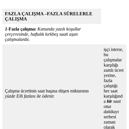
FAZLA ÇALIŞMA –FAZLA SÜRELERLE
ÇALIŞMA
1-
Fazla çalışma:
Kanunda yazılı koşullar
çerçevesinde, haftalık kırkbeş saati aşan
çalışmalardı
r.
işçi isterse,
bu
çalışmalar
karşılığı
zamlı ücret
yerine,
fazla
çalıştığı
Çalışma ücretinin saat başına düşen miktarının
her saat
yüzde
Elli fazlası ile ödenir.
karşılığınd
a
bir
saat
otuz
dakikayı
serbest
zaman
olarak