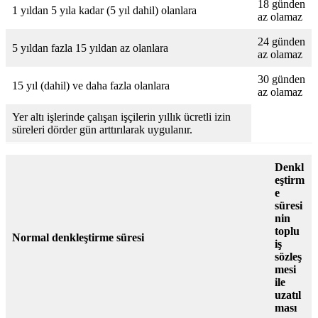
18 günden
1 yıldan 5 yıla kadar (5 yıl dahil) olanlara
az olamaz
24 günden
5 yıldan fazla 15 yıldan az olanlara
az olamaz
30 günden
15 yıl (dahil) ve daha fazla olanlara
az olamaz
Yer altı işlerinde çalışan işçilerin yıllık ücretli izin
süreleri dörder gün arttırılarak uygulanır.
Denkl
eştirm
e
süresi
nin
toplu
Normal denkleştirme süresi
iş
sözleş
mesi
ile
uzatıl
ması