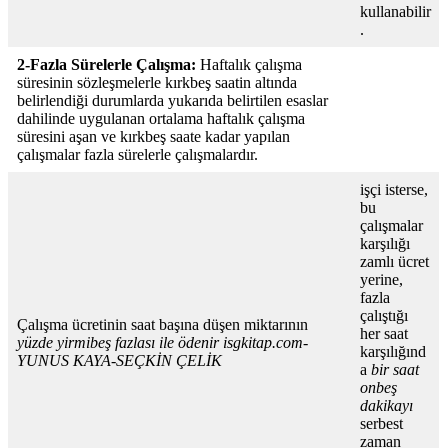
kullanabilir
.
2-Fazla Sürelerle Çalışma:
Haftalık çalışma
süresinin sözleşmelerle kırkbeş saatin altında
belirlendiği durumlarda yukarıda belirtilen esaslar
dahilinde uygulanan ortalama haftalık çalışma
süresini aşan ve kırkbeş saate kadar yapılan
çalışmalar fazla sürelerle çalışmalardır.
işçi isterse,
bu
çalışmalar
karşılığı
zamlı ücret
yerine,
fazla
çalıştığı
Çalışma ücretinin saat başına düşen miktarının
her saat
yüzde
yirmibeş fazlası ile ödeni
r
isgkitap.com-
karşılığınd
YUNUS KAYA-
SEÇKİN ÇELİK
a
bir
saat
onbeş
dakikayı
serbest
zaman