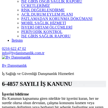
İŞE GİRİŞ OSGB SAĞLIK RAPORU
ÜCRETLERİMİZ
RİSK DEĞERLENDİRME
ACİL DURUM EYLEM PLANI
PATLAMADAN KORUNMA DÖKÜMANI
MOBİL SAĞLIK HİZMETİ
İŞYERİ ORTAM ÖLÇÜMLERİ
PERİYODİK KONTROL
İŞE GİRİŞ SAĞLIK RAPORU
İletişim
0216 622 47 02
info@bydanismanlik.com.tr
By Danışmanlık
İş Sağlığı ve Güvenliği Danışmanlık Hizmetleri
6-4857 SAYILI İŞ KANUNU
İşyerini bildirme
Bu Kanunun kapsamına giren nitelikte bir işyerini kuran, her ne
suretle olursa olsun devralan, çalışma konusunu kısmen veya
tamamen değiştiren veya herhangi bir sebeple faaliyetine son veren