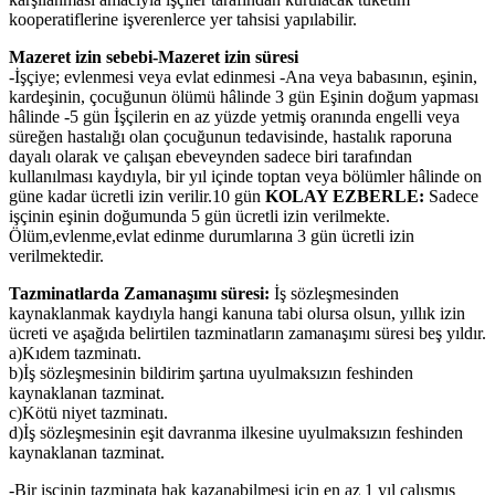
kooperatiflerine işverenlerce yer tahsisi yapılabilir.
Mazeret izin sebebi-Mazeret izin süresi
-İşçiye; evlenmesi veya evlat edinmesi -Ana veya babasının, eşinin,
kardeşinin, çocuğunun ölümü hâlinde 3 gün Eşinin doğum yapması
hâlinde -5 gün İşçilerin en az yüzde yetmiş oranında engelli veya
süreğen hastalığı olan çocuğunun tedavisinde, hastalık raporuna
dayalı olarak ve çalışan ebeveynden sadece biri tarafından
kullanılması kaydıyla, bir yıl içinde toptan veya bölümler hâlinde on
güne kadar ücretli izin verilir.10 gün
KOLAY EZBERLE:
Sadece
işçinin eşinin doğumunda 5 gün ücretli izin verilmekte.
Ölüm,evlenme,evlat edinme durumlarına 3 gün ücretli izin
verilmektedir.
Tazminatlarda Zamanaşımı süresi:
İş sözleşmesinden
kaynaklanmak kaydıyla hangi kanuna tabi olursa olsun, yıllık izin
ücreti ve aşağıda belirtilen tazminatların zamanaşımı süresi beş yıldır.
a)Kıdem tazminatı.
b)İş sözleşmesinin bildirim şartına uyulmaksızın feshinden
kaynaklanan tazminat.
c)Kötü niyet tazminatı.
d)İş sözleşmesinin eşit davranma ilkesine uyulmaksızın feshinden
kaynaklanan tazminat.
-Bir işçinin tazminata hak kazanabilmesi için en az 1 yıl çalışmış