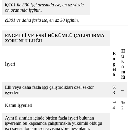
b)
101 ile 300 işçi arasında ise, en az yüzde
on
oranında işçinin,
c)
301 ve daha fazla ise, en az 30 işçinin,
ENGELLİ VE ESKİ HÜKÜMLÜ ÇALIŞTIRMA
ZORUNLULUĞU
H
E
ü
n
k
İşyeri
g
ü
el
m
li
lü
Elli veya daha fazla işçi çalıştırdıkları özel sektör
%
–
işyerleri
3
%
%
Kamu İşyerleri
4
2
Aynı il sınırları içinde birden fazla işyeri bulunan
işverenin bu kapsamda çalıştırmakla yükümlü olduğu
işçi sayısı, toplam işçi sayısına göre hesaplanır.