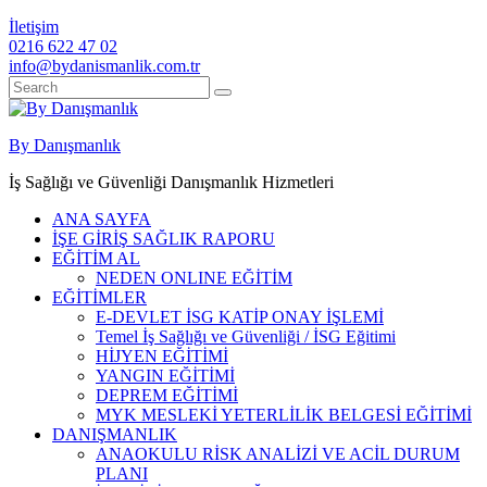
İletişim
0216 622 47 02
info@bydanismanlik.com.tr
By Danışmanlık
İş Sağlığı ve Güvenliği Danışmanlık Hizmetleri
ANA SAYFA
İŞE GİRİŞ SAĞLIK RAPORU
EĞİTİM AL
NEDEN ONLINE EĞİTİM
EĞİTİMLER
E-DEVLET İSG KATİP ONAY İŞLEMİ
Temel İş Sağlığı ve Güvenliği / İSG Eğitimi
HİJYEN EĞİTİMİ
YANGIN EĞİTİMİ
DEPREM EĞİTİMİ
MYK MESLEKİ YETERLİLİK BELGESİ EĞİTİMİ
DANIŞMANLIK
ANAOKULU RİSK ANALİZİ VE ACİL DURUM
PLANI