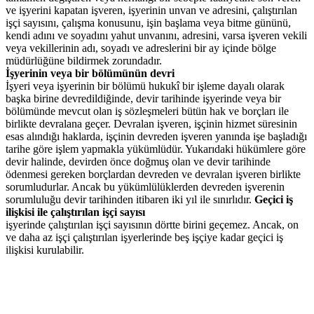
ve işyerini kapatan işveren, işyerinin unvan ve adresini, çalıştırılan
işçi sayısını, çalışma konusunu, işin başlama veya bitme gününü,
kendi adını ve soyadını yahut unvanını, adresini, varsa işveren vekili
veya vekillerinin adı, soyadı ve adreslerini bir ay içinde bölge
müdürlüğüne bildirmek zorundadır.
İşyerinin veya bir bölümünün devri
İşyeri veya işyerinin bir bölümü hukukî bir işleme dayalı olarak
başka birine devredildiğinde, devir tarihinde işyerinde veya bir
bölümünde mevcut olan iş sözleşmeleri bütün hak ve borçları ile
birlikte devralana geçer. Devralan işveren, işçinin hizmet süresinin
esas alındığı haklarda, işçinin devreden işveren yanında işe başladığı
tarihe göre işlem yapmakla yükümlüdür. Yukarıdaki hükümlere göre
devir halinde, devirden önce doğmuş olan ve devir tarihinde
ödenmesi gereken borçlardan devreden ve devralan işveren birlikte
sorumludurlar. Ancak bu yükümlülüklerden devreden işverenin
sorumluluğu devir tarihinden itibaren iki yıl ile sınırlıdır.
Geçici iş
ilişkisi ile çalıştırılan işçi sayısı
işyerinde çalıştırılan işçi sayısının dörtte birini geçemez. Ancak, on
ve daha az işçi çalıştırılan işyerlerinde beş işçiye kadar geçici iş
ilişkisi kurulabilir.