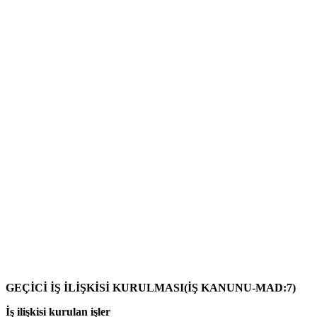
GEÇİCİ İŞ İLİŞKİSİ KURULMASI(İŞ KANUNU-MAD:7)
İş ilişkisi kurulan işler