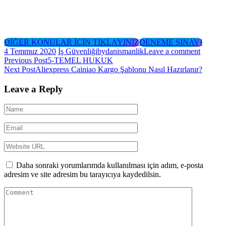
DİĞER KONULAR İÇİN TIKLAYINIZ
DENEME SINAVI
4 Temmuz 2020
İş Güvenliği
bydanismanlik
Leave a comment
Yazı
Previous Post
5-TEMEL HUKUK
Next Post
Aliexpress Cainiao Kargo Şablonu Nasıl Hazırlanır?
gezinmesi
Leave a Reply
Daha sonraki yorumlarımda kullanılması için adım, e-posta
adresim ve site adresim bu tarayıcıya kaydedilsin.