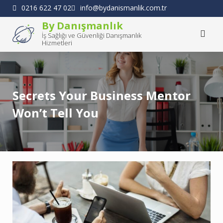
Skip
0216 622 47 02
info@bydanismanlik.com.tr
to
By Danışmanlık
content
İş Sağlığı ve Güvenliği Danışmanlık
Hizmetleri
Secrets Your Business Mentor
Won’t Tell You