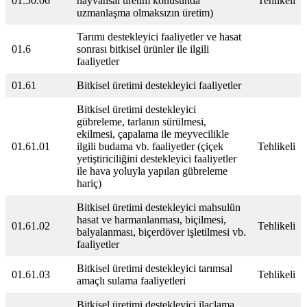
01.50.06
hayvansal üretim konusunda
Tehlikeli
uzmanlaşma olmaksızın üretim)
Tarımı destekleyici faaliyetler ve hasat
01.6
sonrası bitkisel ürünler ile ilgili
faaliyetler
01.61
Bitkisel üretimi destekleyici faaliyetler
Bitkisel üretimi destekleyici
gübreleme, tarlanın sürülmesi,
ekilmesi, çapalama ile meyvecilikle
01.61.01
ilgili budama vb. faaliyetler (çiçek
Tehlikeli
yetiştiriciliğini destekleyici faaliyetler
ile hava yoluyla yapılan gübreleme
hariç)
Bitkisel üretimi destekleyici mahsulün
hasat ve harmanlanması, biçilmesi,
01.61.02
Tehlikeli
balyalanması, biçerdöver işletilmesi vb.
faaliyetler
Bitkisel üretimi destekleyici tarımsal
01.61.03
Tehlikeli
amaçlı sulama faaliyetleri
Bitkisel üretimi destekleyici ilaçlama