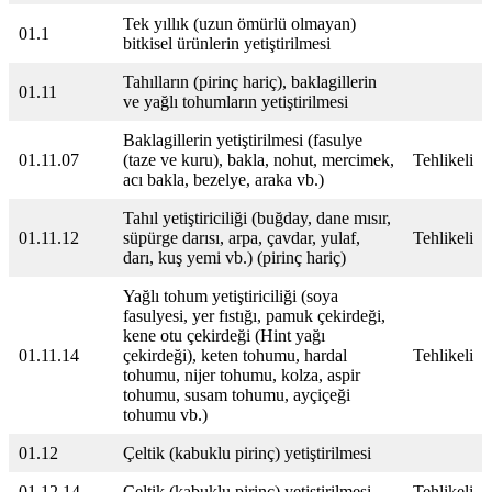
Tek yıllık (uzun ömürlü olmayan)
01.1
bitkisel ürünlerin yetiştirilmesi
Tahılların (pirinç hariç), baklagillerin
01.11
ve yağlı tohumların yetiştirilmesi
Baklagillerin yetiştirilmesi (fasulye
01.11.07
(taze ve kuru), bakla, nohut, mercimek,
Tehlikeli
acı bakla, bezelye, araka vb.)
Tahıl yetiştiriciliği (buğday, dane mısır,
01.11.12
süpürge darısı, arpa, çavdar, yulaf,
Tehlikeli
darı, kuş yemi vb.) (pirinç hariç)
Yağlı tohum yetiştiriciliği (soya
fasulyesi, yer fıstığı, pamuk çekirdeği,
kene otu çekirdeği (Hint yağı
01.11.14
çekirdeği), keten tohumu, hardal
Tehlikeli
tohumu, nijer tohumu, kolza, aspir
tohumu, susam tohumu, ayçiçeği
tohumu vb.)
01.12
Çeltik (kabuklu pirinç) yetiştirilmesi
01.12.14
Çeltik (kabuklu pirinç) yetiştirilmesi
Tehlikeli