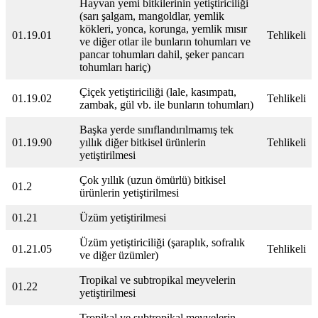
Hayvan yemi bitkilerinin yetiştiriciliği
(sarı şalgam, mangoldlar, yemlik
kökleri, yonca, korunga, yemlik mısır
01.19.01
Tehlikeli
ve diğer otlar ile bunların tohumları ve
pancar tohumları dahil, şeker pancarı
tohumları hariç)
Çiçek yetiştiriciliği (lale, kasımpatı,
01.19.02
Tehlikeli
zambak, gül vb. ile bunların tohumları)
Başka yerde sınıflandırılmamış tek
01.19.90
yıllık diğer bitkisel ürünlerin
Tehlikeli
yetiştirilmesi
Çok yıllık (uzun ömürlü) bitkisel
01.2
ürünlerin yetiştirilmesi
01.21
Üzüm yetiştirilmesi
Üzüm yetiştiriciliği (şaraplık, sofralık
01.21.05
Tehlikeli
ve diğer üzümler)
Tropikal ve subtropikal meyvelerin
01.22
yetiştirilmesi
Tropikal ve subtropikal meyvelerin