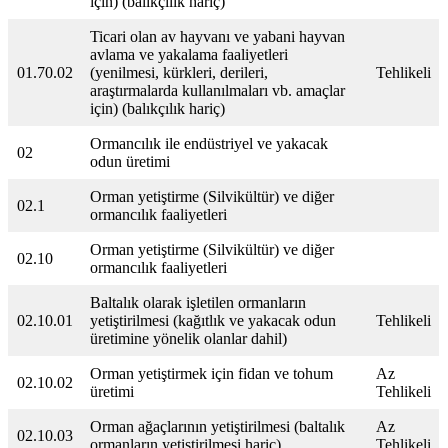
için) (balıkçılık hariç)
Ticari olan av hayvanı ve yabani hayvan
avlama ve yakalama faaliyetleri
01.70.02
(yenilmesi, kürkleri, derileri,
Tehlikeli
araştırmalarda kullanılmaları vb. amaçlar
için) (balıkçılık hariç)
Ormancılık ile endüstriyel ve yakacak
02
odun üretimi
Orman yetiştirme (Silvikültür) ve diğer
02.1
ormancılık faaliyetleri
Orman yetiştirme (Silvikültür) ve diğer
02.10
ormancılık faaliyetleri
Baltalık olarak işletilen ormanların
02.10.01
yetiştirilmesi (kağıtlık ve yakacak odun
Tehlikeli
üretimine yönelik olanlar dahil)
Orman yetiştirmek için fidan ve tohum
Az
02.10.02
üretimi
Tehlikeli
Orman ağaçlarının yetiştirilmesi (baltalık
Az
02.10.03
ormanların yetiştirilmesi hariç)
Tehlikeli