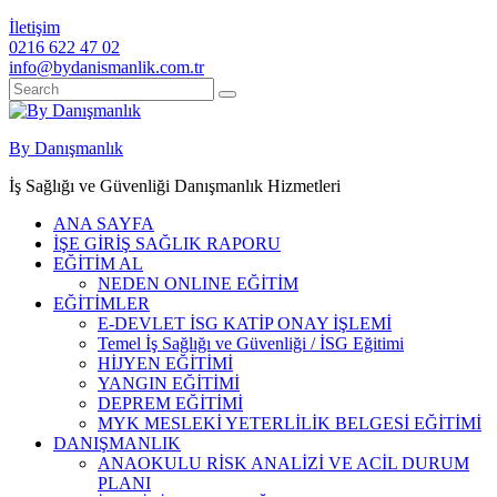
İletişim
0216 622 47 02
info@bydanismanlik.com.tr
By Danışmanlık
İş Sağlığı ve Güvenliği Danışmanlık Hizmetleri
ANA SAYFA
İŞE GİRİŞ SAĞLIK RAPORU
EĞİTİM AL
NEDEN ONLINE EĞİTİM
EĞİTİMLER
E-DEVLET İSG KATİP ONAY İŞLEMİ
Temel İş Sağlığı ve Güvenliği / İSG Eğitimi
HİJYEN EĞİTİMİ
YANGIN EĞİTİMİ
DEPREM EĞİTİMİ
MYK MESLEKİ YETERLİLİK BELGESİ EĞİTİMİ
DANIŞMANLIK
ANAOKULU RİSK ANALİZİ VE ACİL DURUM
PLANI