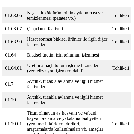
Nişastalı kök ürünlerinin ayıklanması ve
01.63.06
Tehlikeli
temizlenmesi (patates vb.)
01.63.07
Çırçırlama faaliyeti
Tehlikeli
Hasat sonrası bitkisel ürünler ile ilgili diğer
01.63.90
Tehlikeli
faaliyetler
01.64
Bitkisel üretim için tohumun işlenmesi
Üretim amaçlı tohum işleme hizmetleri
01.64.01
Tehlikeli
(vernelizasyon işlemleri dahil)
Avcılık, tuzakla avlanma ve ilgili hizmet
01.7
faaliyetleri
Avcılık, tuzakla avlanma ve ilgili hizmet
01.70
faaliyetleri
Ticari olmayan av hayvanı ve yabani
hayvan avlama ve yakalama faaliyetleri
01.70.01
(yenilmesi, kürkleri, derileri,
Tehlikeli
araştırmalarda kullanılmaları vb. amaçlar