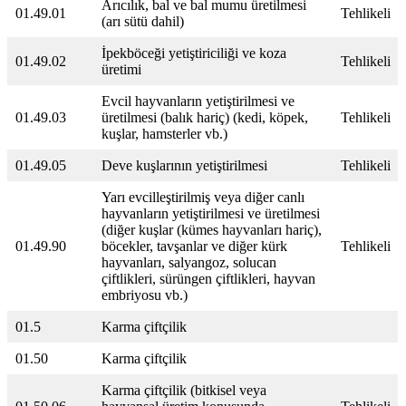
Arıcılık, bal ve bal mumu üretilmesi
01.49.01
Tehlikeli
(arı sütü dahil)
İpekböceği yetiştiriciliği ve koza
01.49.02
Tehlikeli
üretimi
Evcil hayvanların yetiştirilmesi ve
01.49.03
üretilmesi (balık hariç) (kedi, köpek,
Tehlikeli
kuşlar, hamsterler vb.)
01.49.05
Deve kuşlarının yetiştirilmesi
Tehlikeli
Yarı evcilleştirilmiş veya diğer canlı
hayvanların yetiştirilmesi ve üretilmesi
(diğer kuşlar (kümes hayvanları hariç),
01.49.90
böcekler, tavşanlar ve diğer kürk
Tehlikeli
hayvanları, salyangoz, solucan
çiftlikleri, sürüngen çiftlikleri, hayvan
embriyosu vb.)
01.5
Karma çiftçilik
01.50
Karma çiftçilik
Karma çiftçilik (bitkisel veya