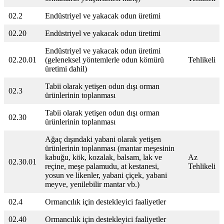
02.2
Endüstriyel ve yakacak odun üretimi
02.20
Endüstriyel ve yakacak odun üretimi
Endüstriyel ve yakacak odun üretimi
02.20.01
(geleneksel yöntemlerle odun kömürü
Tehlikeli
üretimi dahil)
Tabii olarak yetişen odun dışı orman
02.3
ürünlerinin toplanması
Tabii olarak yetişen odun dışı orman
02.30
ürünlerinin toplanması
Ağaç dışındaki yabani olarak yetişen
ürünlerinin toplanması (mantar meşesinin
kabuğu, kök, kozalak, balsam, lak ve
Az
02.30.01
reçine, meşe palamudu, at kestanesi,
Tehlikeli
yosun ve likenler, yabani çiçek, yabani
meyve, yenilebilir mantar vb.)
02.4
Ormancılık için destekleyici faaliyetler
02.40
Ormancılık için destekleyici faaliyetler