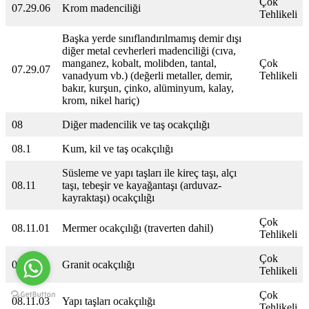
Çok
07.29.06
Krom madenciliği
Tehlikeli
Başka yerde sınıflandırılmamış demir dışı
diğer metal cevherleri madenciliği (cıva,
manganez, kobalt, molibden, tantal,
Çok
07.29.07
vanadyum vb.) (değerli metaller, demir,
Tehlikeli
bakır, kurşun, çinko, alüminyum, kalay,
krom, nikel hariç)
08
Diğer madencilik ve taş ocakçılığı
08.1
Kum, kil ve taş ocakçılığı
Süsleme ve yapı taşları ile kireç taşı, alçı
08.11
taşı, tebeşir ve kayağantaşı (arduvaz-
kayraktaşı) ocakçılığı
Çok
08.11.01
Mermer ocakçılığı (traverten dahil)
Tehlikeli
Çok
08.11.02
Granit ocakçılığı
Tehlikeli
Çok
08.11.03
Yapı taşları ocakçılığı
Tehlikeli