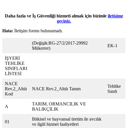
Daha fazla ve İş Güvenliği hizmeti almak için bizimle
iletişime
geçiniz.
Hata:
İletişim formu bulunamadı.
(Değişik:RG-27/2/2017-29992
EK-1
Mükerrer)
İŞYERİ
TEHLİKE
SINIFLARI
LİSTESİ
NACE
Tehlike
Rev.2_Altılı
NACE Rev.2_Altılı Tanım
Sınıfı
Kod
TARIM, ORMANCILIK VE
A
BALIKÇILIK
Bitkisel ve hayvansal üretim ile avcılık
01
ve ilgili hizmet faaliyetleri