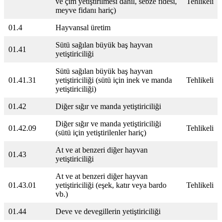
ve çim yetiştirilmesi dahil, sebze fidesi,
Tehlikeli
meyve fidanı hariç)
01.4
Hayvansal üretim
Sütü sağılan büyük baş hayvan
01.41
yetiştiriciliği
Sütü sağılan büyük baş hayvan
01.41.31
yetiştiriciliği (sütü için inek ve manda
Tehlikeli
yetiştiriciliği)
01.42
Diğer sığır ve manda yetiştiriciliği
Diğer sığır ve manda yetiştiriciliği
01.42.09
Tehlikeli
(sütü için yetiştirilenler hariç)
At ve at benzeri diğer hayvan
01.43
yetiştiriciliği
At ve at benzeri diğer hayvan
01.43.01
yetiştiriciliği (eşek, katır veya bardo
Tehlikeli
vb.)
01.44
Deve ve devegillerin yetiştiriciliği