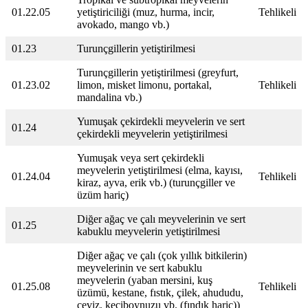
01.22.05
yetiştiriciliği (muz, hurma, incir,
Tehlikeli
avokado, mango vb.)
01.23
Turunçgillerin yetiştirilmesi
Turunçgillerin yetiştirilmesi (greyfurt,
01.23.02
limon, misket limonu, portakal,
Tehlikeli
mandalina vb.)
Yumuşak çekirdekli meyvelerin ve sert
01.24
çekirdekli meyvelerin yetiştirilmesi
Yumuşak veya sert çekirdekli
meyvelerin yetiştirilmesi (elma, kayısı,
01.24.04
Tehlikeli
kiraz, ayva, erik vb.) (turunçgiller ve
üzüm hariç)
Diğer ağaç ve çalı meyvelerinin ve sert
01.25
kabuklu meyvelerin yetiştirilmesi
Diğer ağaç ve çalı (çok yıllık bitkilerin)
meyvelerinin ve sert kabuklu
meyvelerin (yaban mersini, kuş
01.25.08
Tehlikeli
üzümü, kestane, fıstık, çilek, ahududu,
ceviz, keçiboynuzu vb. (fındık hariç))