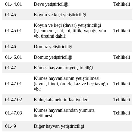
01.44.01
Deve yetiştiriciliği
Tehlikeli
01.45
Koyun ve keçi yetiştiriciliği
Koyun ve keçi (davar) yetiştiriciliği
01.45.01
(işlenmemiş süt, kıl, tiftik, yapağı, yün
Tehlikeli
vb. üretimi dahil)
01.46
Domuz yetiştiriciliği
01.46.01
Domuz yetiştiriciliği
Tehlikeli
01.47
Kümes hayvanları yetiştiriciliği
Kümes hayvanlarının yetiştirilmesi
01.47.01
(tavuk, hindi, ördek, kaz ve beç tavuğu
Tehlikeli
vb.)
01.47.02
Kuluçkahanelerin faaliyetleri
Tehlikeli
Kümes hayvanlarından yumurta
01.47.03
Tehlikeli
üretilmesi
01.49
Diğer hayvan yetiştiriciliği