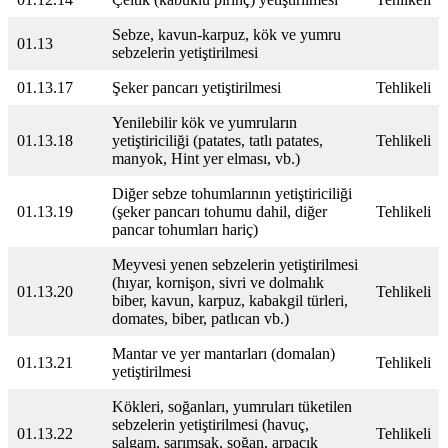
Sebze, kavun-karpuz, kök ve yumru
01.13
sebzelerin yetiştirilmesi
01.13.17
Şeker pancarı yetiştirilmesi
Tehlikeli
Yenilebilir kök ve yumruların
01.13.18
yetiştiriciliği (patates, tatlı patates,
Tehlikeli
manyok, Hint yer elması, vb.)
Diğer sebze tohumlarının yetiştiriciliği
01.13.19
(şeker pancarı tohumu dahil, diğer
Tehlikeli
pancar tohumları hariç)
Meyvesi yenen sebzelerin yetiştirilmesi
(hıyar, kornişon, sivri ve dolmalık
01.13.20
Tehlikeli
biber, kavun, karpuz, kabakgil türleri,
domates, biber, patlıcan vb.)
Mantar ve yer mantarları (domalan)
01.13.21
Tehlikeli
yetiştirilmesi
Kökleri, soğanları, yumruları tüketilen
sebzelerin yetiştirilmesi (havuç,
01.13.22
Tehlikeli
şalgam, sarımsak, soğan, arpacık