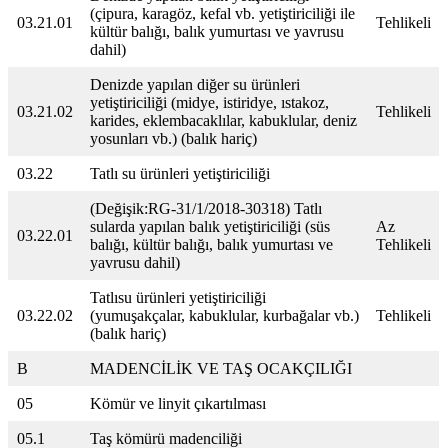
(çipura, karagöz, kefal vb. yetiştiriciliği ile
03.21.01
Tehlikeli
kültür balığı, balık yumurtası ve yavrusu
dahil)
Denizde yapılan diğer su ürünleri
yetiştiriciliği (midye, istiridye, ıstakoz,
03.21.02
Tehlikeli
karides, eklembacaklılar, kabuklular, deniz
yosunları vb.) (balık hariç)
03.22
Tatlı su ürünleri yetiştiriciliği
(Değişik:RG-31/1/2018-30318) Tatlı
sularda yapılan balık yetiştiriciliği (süs
Az
03.22.01
balığı, kültür balığı, balık yumurtası ve
Tehlikeli
yavrusu dahil)
Tatlısu ürünleri yetiştiriciliği
03.22.02
(yumuşakçalar, kabuklular, kurbağalar vb.)
Tehlikeli
(balık hariç)
B
MADENCİLİK VE TAŞ OCAKÇILIĞI
05
Kömür ve linyit çıkartılması
05.1
Taş kömürü madenciliği