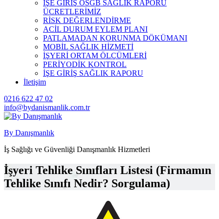
İŞE GİRİŞ OSGB SAĞLIK RAPORU
ÜCRETLERİMİZ
RİSK DEĞERLENDİRME
ACİL DURUM EYLEM PLANI
PATLAMADAN KORUNMA DÖKÜMANI
MOBİL SAĞLIK HİZMETİ
İŞYERİ ORTAM ÖLÇÜMLERİ
PERİYODİK KONTROL
İŞE GİRİŞ SAĞLIK RAPORU
İletişim
0216 622 47 02
info@bydanismanlik.com.tr
By Danışmanlık
İş Sağlığı ve Güvenliği Danışmanlık Hizmetleri
İşyeri Tehlike Sınıfları Listesi (Firmamın
Tehlike Sınıfı Nedir? Sorgulama)