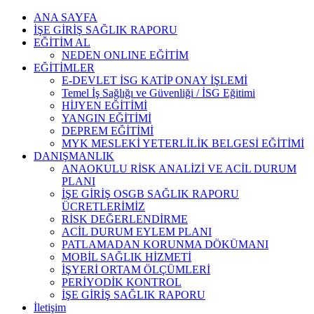
Skip
ANA SAYFA
to
İŞE GİRİŞ SAĞLIK RAPORU
content
EĞİTİM AL
NEDEN ONLINE EĞİTİM
EĞİTİMLER
E-DEVLET İSG KATİP ONAY İŞLEMİ
Temel İş Sağlığı ve Güvenliği / İSG Eğitimi
HİJYEN EĞİTİMİ
YANGIN EĞİTİMİ
DEPREM EĞİTİMİ
MYK MESLEKİ YETERLİLİK BELGESİ EĞİTİMİ
DANIŞMANLIK
ANAOKULU RİSK ANALİZİ VE ACİL DURUM
PLANI
İŞE GİRİŞ OSGB SAĞLIK RAPORU
ÜCRETLERİMİZ
RİSK DEĞERLENDİRME
ACİL DURUM EYLEM PLANI
PATLAMADAN KORUNMA DÖKÜMANI
MOBİL SAĞLIK HİZMETİ
İŞYERİ ORTAM ÖLÇÜMLERİ
PERİYODİK KONTROL
İŞE GİRİŞ SAĞLIK RAPORU
İletişim