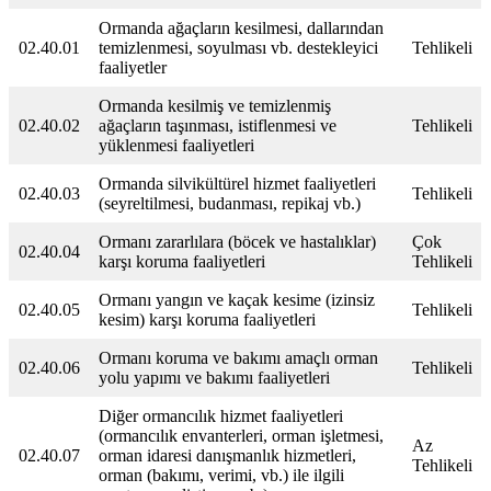
Ormanda ağaçların kesilmesi, dallarından
02.40.01
temizlenmesi, soyulması vb. destekleyici
Tehlikeli
faaliyetler
Ormanda kesilmiş ve temizlenmiş
02.40.02
ağaçların taşınması, istiflenmesi ve
Tehlikeli
yüklenmesi faaliyetleri
Ormanda silvikültürel hizmet faaliyetleri
02.40.03
Tehlikeli
(seyreltilmesi, budanması, repikaj vb.)
Ormanı zararlılara (böcek ve hastalıklar)
Çok
02.40.04
karşı koruma faaliyetleri
Tehlikeli
Ormanı yangın ve kaçak kesime (izinsiz
02.40.05
Tehlikeli
kesim) karşı koruma faaliyetleri
Ormanı koruma ve bakımı amaçlı orman
02.40.06
Tehlikeli
yolu yapımı ve bakımı faaliyetleri
Diğer ormancılık hizmet faaliyetleri
(ormancılık envanterleri, orman işletmesi,
Az
02.40.07
orman idaresi danışmanlık hizmetleri,
Tehlikeli
orman (bakımı, verimi, vb.) ile ilgili