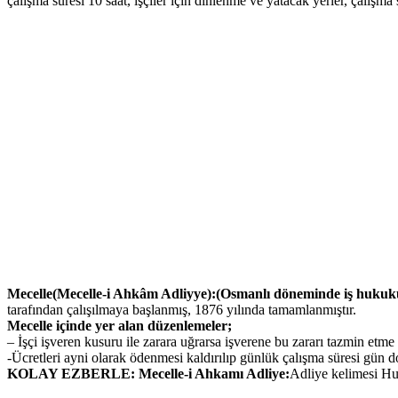
çalışma süresi 10 saat, işçiler için dinlenme ve yatacak yerler, çalışma
Mecelle(Mecelle-i Ahkâm Adliyye):(Osmanlı döneminde iş hukuku a
tarafından çalışılmaya başlanmış, 1876 yılında tamamlanmıştır.
Mecelle içinde yer alan düzenlemeler;
– İşçi işveren kusuru ile zarara uğrarsa işverene bu zararı tazmin etme
-Ücretleri ayni olarak ödenmesi kaldırılıp günlük çalışma süresi gün 
KOLAY EZBERLE: Mecelle-i Ahkamı Adliye:
Adliye kelimesi Huk