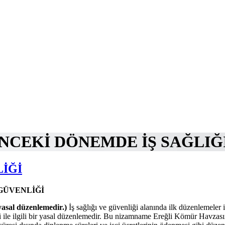
CEKİ DÖNEMDE İŞ SAĞLIĞI
LİĞİ
GÜVENLİĞİ
yasal düzenlemedir.)
İş sağlığı ve güvenliği alanında ilk düzenlemeler 
ği ile ilgili bir yasal düzenlemedir. Bu nizamname Ereğli Kömür Havz