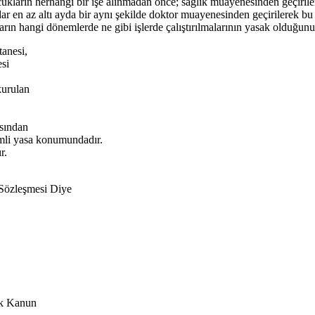
ların herhangi bir işe alınmadan önce; sağlık muayenesinden geçirilerek
ar en az altı ayda bir aynı şekilde doktor muayenesinden geçirilerek bu
rın hangi dönemlerde ne gibi işlerde çalıştırılmalarının yasak olduğunu, 
tanesi,
esi
kurulan
ısından
emli yasa konumundadır.
r.
 Sözleşmesi Diye
ik Kanun