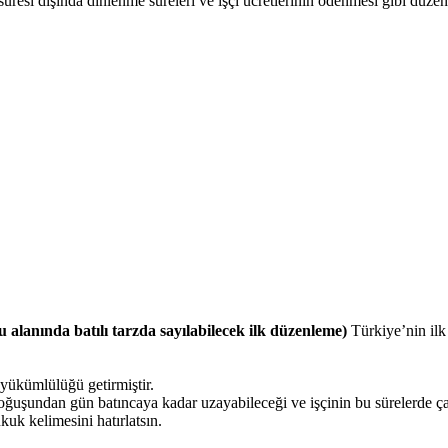
 süresi dışında dinlenme süreleri ve işçi ücretlerinin ödenmesi gibi düzen
lanında batılı tarzda sayılabilecek ilk düzenleme)
Türkiye’nin ilk
 yükümlülüğü getirmiştir.
doğuşundan gün batıncaya kadar uzayabileceği ve işçinin bu sürelerde çal
uk kelimesini hatırlatsın.