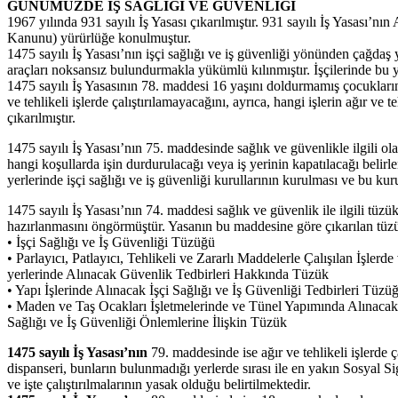
GÜNÜMÜZDE İŞ SAĞLIĞI VE GÜVENLİĞİ
1967 yılında 931 sayılı İş Yasası çıkarılmıştır. 931 sayılı İş Yasası
Kanunu) yürürlüğe konulmuştur.
1475 sayılı İş Yasası’nın işçi sağlığı ve iş güvenliği yönünden çağdaş
araçları noksansız bulundurmakla yükümlü kılınmıştır. İşçilerinde bu yo
1475 sayılı İş Yasasının 78. maddesi 16 yaşını doldurmamış çocukları
ve tehlikeli işlerde çalıştırılamayacağını, ayrıca, hangi işlerin ağır 
çıkarılmıştır.
1475 sayılı İş Yasası’nın 75. maddesinde sağlık ve güvenlikle ilgili ol
hangi koşullarda işin durdurulacağı veya iş yerinin kapatılacağı belirl
yerlerinde işçi sağlığı ve iş güvenliği kurullarının kurulması ve bu ku
1475 sayılı İş Yasası’nın 74. maddesi sağlık ve güvenlik ile ilgili tüzük
hazırlanmasını öngörmüştür. Yasanın bu maddesine göre çıkarılan tüzükl
• İşçi Sağlığı ve İş Güvenliği Tüzüğü
• Parlayıcı, Patlayıcı, Tehlikeli ve Zararlı Maddelerle Çalışılan İşlerde 
yerlerinde Alınacak Güvenlik Tedbirleri Hakkında Tüzük
• Yapı İşlerinde Alınacak İşçi Sağlığı ve İş Güvenliği Tedbirleri Tüzü
• Maden ve Taş Ocakları İşletmelerinde ve Tünel Yapımında Alınacak 
Sağlığı ve İş Güvenliği Önlemlerine İlişkin Tüzük
1475 sayılı İş Yasası’nın
79. maddesinde ise ağır ve tehlikeli işlerde ça
dispanseri, bunların bulunmadığı yerlerde sırası ile en yakın Sosyal 
ve işte çalıştırılmalarının yasak olduğu belirtilmektedir.