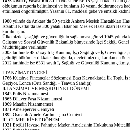
1475 sayılı İş Yasası’nın
80. maddesinde ise 18 yaşına kadar olan çocuk
olduğunun raporla belirtilmesi ve bunların 18 yaşını dolduruncaya kad
ettirilmesi öngörülmüştür. Yasanın 81. maddesi gebe ve emzikli kadınla
1980 yılında da Ankara’da 50 yataklı Ankara Meslek Hastalıkları Has
İstanbul Kartal’da ise 300 yataklı İstanbul Meslek Hastalıkları Hastan
kurulmuştur.
Ülkemizde iş sağlığı ve güvenliğinin sağlanması görevi 1945 yılında 
Çalışma ve Sosyal Güvenlik Bakanlığı bünyesinde İşçi Sağlığı Genel
Müdürlüğüne verilmiştir.
2003 tarihinde 4857 sayılı İş Kanunu, İşçi Sağılığı ve İş Güvenliği aç
getirdiği hükümler dikkate alındığında, devletimizce çıkartılan en ön
2012 tarihinde ise 6331 sayılı İş Sağlığı ve Güvenliği Kanunu çıkmıştı
I.TANZİMAT ÖNCESİ
1766 Kütahya Fincancılar Sözleşmesi Bazı Kaynaklarda İlk Toplu İş
Geçiyor. Lonca (Orta Sandığı – Teavün Sandığı)
II.TANZİMAT VE MEŞRUTİYET DÖNEMİ
1845 Polis Nizamnamesi
1865 Dilaver Paşa Nizamnamesi
1869 Maadin Nizamnamesi
1871 Ameleperver Cemiyeti
1895 Osmanlı Amele Yardımlaşma Cemiyeti
III. CUMHURİYET DÖNEMİ
1921 Ereğli Havza-ı Fahmiye Maden Amelesinin Hukukuna Müteall