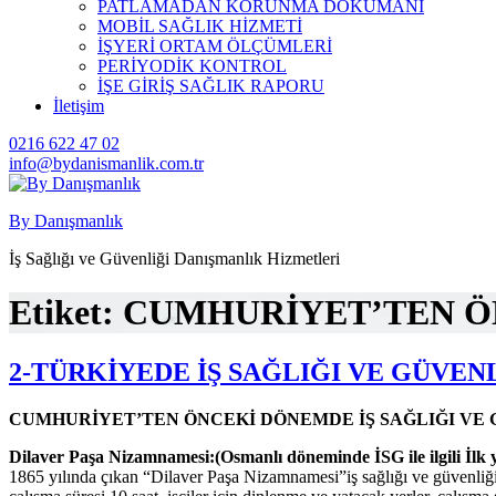
PATLAMADAN KORUNMA DÖKÜMANI
MOBİL SAĞLIK HİZMETİ
İŞYERİ ORTAM ÖLÇÜMLERİ
PERİYODİK KONTROL
İŞE GİRİŞ SAĞLIK RAPORU
İletişim
0216 622 47 02
info@bydanismanlik.com.tr
By Danışmanlık
İş Sağlığı ve Güvenliği Danışmanlık Hizmetleri
Etiket:
CUMHURİYET’TEN ÖN
2-TÜRKİYEDE İŞ SAĞLIĞI VE GÜVEN
CUMHURİYET’TEN ÖNCEKİ DÖNEMDE İŞ SAĞLIĞI VE 
Dilaver Paşa Nizamnamesi:(Osmanlı döneminde İSG ile ilgili İlk 
1865 yılında çıkan “Dilaver Paşa Nizamnamesi”iş sağlığı ve güvenli