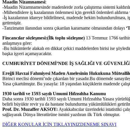
Maadin Nizamnamesi
:
-Maadin Nizamnamesinde madenlerde zorla çalıştırma sistemi kaldırılm
-Mühendislere iş kazalarının önlenmesi için gerekli önlemleri aldırma v
-İş kazalarının idareye bildirilmesi, madende hekim bulundurulması, i
getirmiştir.
-Tanzimatın ilanından sonra çıkarılan kararname olmasından dolayı
‘T
Fincancılar sözleşmesi:(İlk toplu sözleşme)
13 Temmuz 1766 tarihinde 
anlaşmaya göre:
-Bu hükümlerle alakalı en dikkat çekici maddelerden birisi ise şöyledi
başka işyeri açamayacaktır.
CUMHURİYET DÖNEMİ’NDE İŞ SAĞLIĞI VE GÜVENLİĞ
Ereğli Havzai Fahmiyesi Maden Amelesinin Hukukuna Müteallik 
Birinci meclisi dönemi’nde çıkarılan bir yasadır.Bu dönemde sanayil
Yasa çıkartılmıştır. Bu yasayla: 18 yaşından küçüklerin madende çalıştı
1930 tarihli ve 1593 sayılı Umumi Hıfzısıhha Kanunu
Daha sonra 1930 tarihli 1593 sayılı Umumi Hıfzısıhha Yasası yürürlüğe
belirli büyükte revir ya da hastane bulundurma yükümlülükleri getirilm
Prof. Dr. Muzaffer AKSOY:
Ayakkabıcılar üzerindeki istatistiki ça
sağlayarak Dünya literatürüne ismini yazdıran ilk Türk olmuştur.
DİĞER KONULAR İÇİN TIKLAYINIZ
DENEME SINAVI