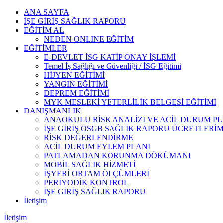
Skip
ANA SAYFA
to
İŞE GİRİŞ SAĞLIK RAPORU
content
EĞİTİM AL
NEDEN ONLINE EĞİTİM
EĞİTİMLER
E-DEVLET İSG KATİP ONAY İŞLEMİ
Temel İş Sağlığı ve Güvenliği / İSG Eğitimi
HİJYEN EĞİTİMİ
YANGIN EĞİTİMİ
DEPREM EĞİTİMİ
MYK MESLEKİ YETERLİLİK BELGESİ EĞİTİMİ
DANIŞMANLIK
ANAOKULU RİSK ANALİZİ VE ACİL DURUM PL
İŞE GİRİŞ OSGB SAĞLIK RAPORU ÜCRETLERİM
RİSK DEĞERLENDİRME
ACİL DURUM EYLEM PLANI
PATLAMADAN KORUNMA DÖKÜMANI
MOBİL SAĞLIK HİZMETİ
İŞYERİ ORTAM ÖLÇÜMLERİ
PERİYODİK KONTROL
İŞE GİRİŞ SAĞLIK RAPORU
İletişim
İletişim