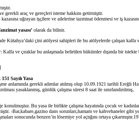
ıştır.
e gerekli araç ve gereçleri isteme hakkını getirmiştir.
ş kazasına uğrayan işçilere ve ailelerine tazminat ödenmesi ve iş kazas
anzimat yasası’
olarak da bilinir.
Kütahya’daki çini atölyesi sahipleri ile bu atölyelerde çalışan kalfa ve
r: Kalfa ve çıraklar bu anlaşmada belirtilen hükümler dışında bir istekt
İ
151 Sayılı Yasa
eşme anlamında gerekli adımlar atılmış olup 10.09.1921 tarihli Ereğl
rılması yasaklanmış, günlük çalışma süresi 8 saat ile sınırlandırılmış,
 konulmuştur. Bu yasa ile birlikte çalışma hayatında çocuk ve kadınlar
iştir. -Bar,kabare,gazino dans sorunları,hamam ve kahvehaneler gibi yer
lışmaları sonucunda benzen’in lösemiye yol açtığını ortaya çıkarmıştır.