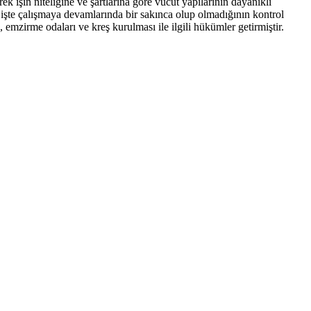
 işin niteliğine ve şartlarına göre vücut yapılarının dayanıklı
 işte çalışmaya devamlarında bir sakınca olup olmadığının kontrol
emzirme odaları ve kreş kurulması ile ilgili hükümler getirmiştir.