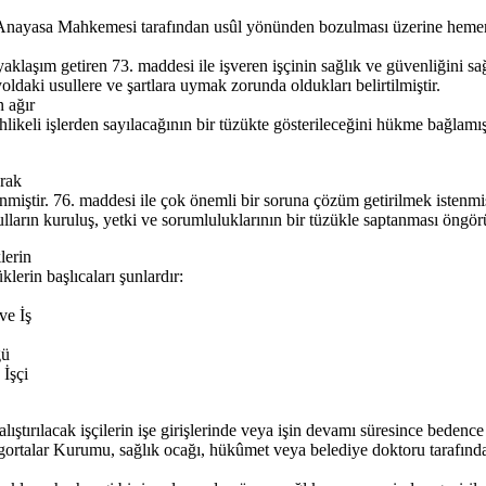
’nın Anayasa Mahkemesi tarafından usûl yönünden bozulması üzerine hemen
 yaklaşım getiren 73. maddesi ile işveren işçinin sağlık ve güvenliğini 
ldaki usullere ve şartlara uymak zorunda oldukları belirtilmiştir.
n ağır
ve tehlikeli işlerden sayılacağının bir tüzükte gösterileceğini hükme bağl
arak
enmiştir. 76. maddesi ile çok önemli bir soruna çözüm getirilmek istenmi
rulların kuruluş, yetki ve sorumluluklarının bir tüzükle saptanması öngör
lerin
erin başlıcaları şunlardır:
ve İş
ğü
İşçi
lıştırılacak işçilerin işe girişlerinde veya işin devamı süresince bedence 
Sigortalar Kurumu, sağlık ocağı, hükûmet veya belediye doktoru tarafınd