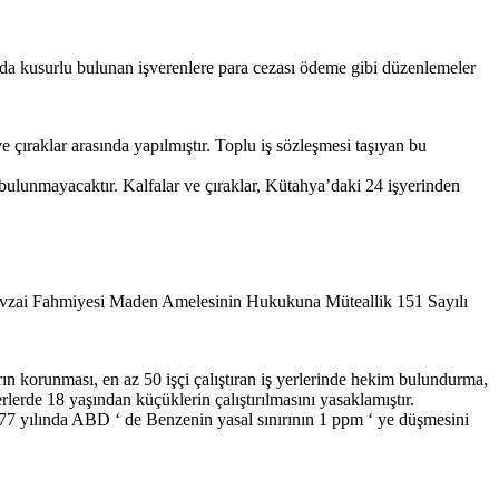
ında kusurlu bulunan işverenlere para cezası ödeme gibi düzenlemeler
 çıraklar arasında yapılmıştır. Toplu iş sözleşmesi taşıyan bu
e bulunmayacaktır. Kalfalar ve çıraklar, Kütahya’daki 24 işyerinden
i Havzai Fahmiyesi Maden Amelesinin Hukukuna Müteallik 151 Sayılı
ın korunması, en az 50 işçi çalıştıran iş yerlerinde hekim bulundurma,
lerde 18 yaşından küçüklerin çalıştırılmasını yasaklamıştır.
1977 yılında ABD ‘ de Benzenin yasal sınırının 1 ppm ‘ ye düşmesini