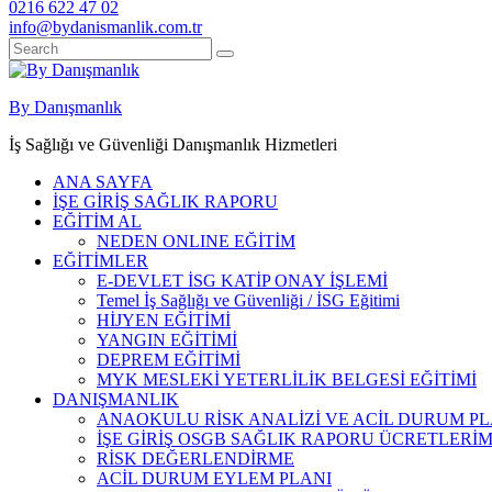
0216 622 47 02
info@bydanismanlik.com.tr
By Danışmanlık
İş Sağlığı ve Güvenliği Danışmanlık Hizmetleri
ANA SAYFA
İŞE GİRİŞ SAĞLIK RAPORU
EĞİTİM AL
NEDEN ONLINE EĞİTİM
EĞİTİMLER
E-DEVLET İSG KATİP ONAY İŞLEMİ
Temel İş Sağlığı ve Güvenliği / İSG Eğitimi
HİJYEN EĞİTİMİ
YANGIN EĞİTİMİ
DEPREM EĞİTİMİ
MYK MESLEKİ YETERLİLİK BELGESİ EĞİTİMİ
DANIŞMANLIK
ANAOKULU RİSK ANALİZİ VE ACİL DURUM PL
İŞE GİRİŞ OSGB SAĞLIK RAPORU ÜCRETLERİM
RİSK DEĞERLENDİRME
ACİL DURUM EYLEM PLANI