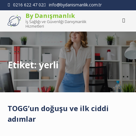
Skip
0216 622 47 02
info@bydanismanlik.com.tr
to
By Danışmanlık
content
İş Sağlığı ve Güvenliği Danışmanlık
Hizmetleri
Etiket:
yerli
TOGG’un doğuşu ve ilk ciddi
adımlar