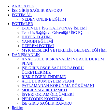
Skip
ANA SAYFA
to
İŞE GİRİŞ SAĞLIK RAPORU
content
EĞİTİM AL
NEDEN ONLINE EĞİTİM
EĞİTİMLER
E-DEVLET İSG KATİP ONAY İŞLEMİ
Temel İş Sağlığı ve Güvenliği / İSG Eğitimi
HİJYEN EĞİTİMİ
YANGIN EĞİTİMİ
DEPREM EĞİTİMİ
MYK MESLEKİ YETERLİLİK BELGESİ EĞİTİMİ
DANIŞMANLIK
ANAOKULU RİSK ANALİZİ VE ACİL DURUM
PLANI
İŞE GİRİŞ OSGB SAĞLIK RAPORU
ÜCRETLERİMİZ
RİSK DEĞERLENDİRME
ACİL DURUM EYLEM PLANI
PATLAMADAN KORUNMA DÖKÜMANI
MOBİL SAĞLIK HİZMETİ
İŞYERİ ORTAM ÖLÇÜMLERİ
PERİYODİK KONTROL
İŞE GİRİŞ SAĞLIK RAPORU
İletişim