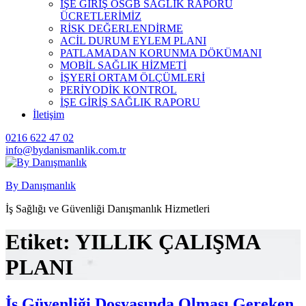
İŞE GİRİŞ OSGB SAĞLIK RAPORU
ÜCRETLERİMİZ
RİSK DEĞERLENDİRME
ACİL DURUM EYLEM PLANI
PATLAMADAN KORUNMA DÖKÜMANI
MOBİL SAĞLIK HİZMETİ
İŞYERİ ORTAM ÖLÇÜMLERİ
PERİYODİK KONTROL
İŞE GİRİŞ SAĞLIK RAPORU
İletişim
0216 622 47 02
info@bydanismanlik.com.tr
By Danışmanlık
İş Sağlığı ve Güvenliği Danışmanlık Hizmetleri
Etiket:
YILLIK ÇALIŞMA
PLANI
İş Güvenliği Dosyasında Olması Gereken