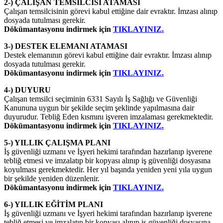
2-) ÇALIŞAN TEMSİLCİSİ ATAMASI
Çalışan temsilcisinin görevi kabul ettiğine dair evraktır. İmzası alınıp
dosyada tutulması gerekir.
Dökümantasyonu indirmek için
TIKLAYINIZ.
3-) DESTEK ELEMANI ATAMASI
Destek elemanının görevi kabul ettiğine dair evraktır. İmzası alınıp
dosyada tutulması gerekir.
Dökümantasyonu indirmek için
TIKLAYINIZ.
4-) DUYURU
Çalışan temsilci seçiminin 6331 Sayılı İş Sağlığı ve Güvenliği
Kanununa uygun bir şekilde seçim şeklinde yapılmasına dair
duyurudur. Tebliğ Eden kısmını işveren imzalaması gerekmektedir.
Dökümantasyonu indirmek için
TIKLAYINIZ.
5-) YILLIK ÇALIŞMA PLANI
İş güvenliği uzmanı ve İşyeri hekimi tarafından hazırlanıp işverene
tebliğ etmesi ve imzalatıp bir kopyası alınıp iş güvenliği dosyasına
koyulması gerekmektedir. Her yıl başında yeniden yeni yıla uygun
bir şekilde yeniden düzenlenir.
Dökümantasyonu indirmek için
TIKLAYINIZ.
6-) YILLIK EĞİTİM PLANI
İş güvenliği uzmanı ve İşyeri hekimi tarafından hazırlanıp işverene
tebliğ etmesi ve imzalatıp bir kopyası alınıp iş güvenliği dosyasına