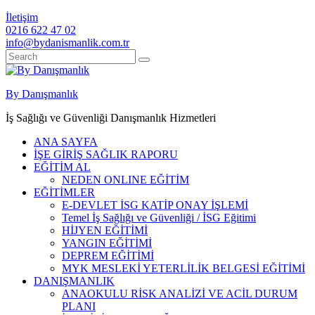
İletişim
0216 622 47 02
info@bydanismanlik.com.tr
By Danışmanlık
İş Sağlığı ve Güvenliği Danışmanlık Hizmetleri
ANA SAYFA
İŞE GİRİŞ SAĞLIK RAPORU
EĞİTİM AL
NEDEN ONLINE EĞİTİM
EĞİTİMLER
E-DEVLET İSG KATİP ONAY İŞLEMİ
Temel İş Sağlığı ve Güvenliği / İSG Eğitimi
HİJYEN EĞİTİMİ
YANGIN EĞİTİMİ
DEPREM EĞİTİMİ
MYK MESLEKİ YETERLİLİK BELGESİ EĞİTİMİ
DANIŞMANLIK
ANAOKULU RİSK ANALİZİ VE ACİL DURUM
PLANI