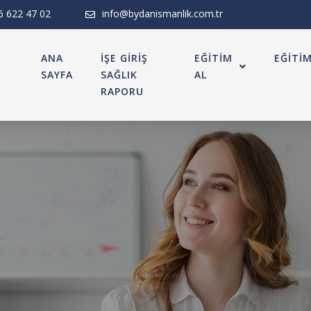
6 622 47 02
info@bydanismanlik.com.tr
ANA
İŞE GİRİŞ
EĞİTİM
EĞİTİ
SAYFA
SAĞLIK
AL
RAPORU