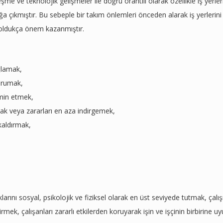
e ve teknolojik gelişmeler ile doğru orantılı olarak özellikle iş yerle
 açığa çıkmıştır. Bu sebeple bir takım önlemleri önceden alarak iş yerlerini
 oldukça önem kazanmıştır.
ğlamak,
korumak,
emin etmek,
mak veya zararları en aza indirgemek,
kaldırmak,
ıklarını sosyal, psikolojik ve fiziksel olarak en üst seviyede tutmak, çal
irmek, çalışanları zararlı etkilerden koruyarak işin ve işçinin birbirine 