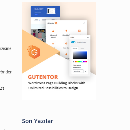
izisine
 yönden
’si
Son Yazılar