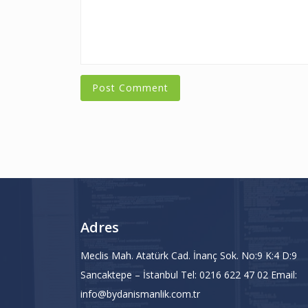
Adres
Meclis Mah. Atatürk Cad. İnanç Sok. No:9 K:4 D:9
Sancaktepe – İstanbul Tel: 0216 622 47 02 Email:
info@bydanismanlik.com.tr