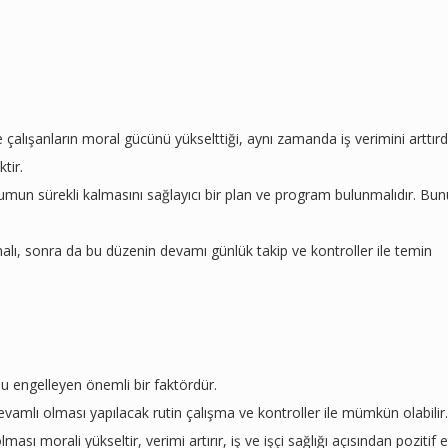
e çalışanların moral gücünü yükselttiği, aynı zamanda iş verimini arttırd
tir.
urumun sürekli kalmasını sağlayıcı bir plan ve program bulunmalıdır. Bun
lmalı, sonra da bu düzenin devamı günlük takip ve kontroller ile temin
nu engelleyen önemli bir faktördür.
vamlı olması yapılacak rutin çalışma ve kontroller ile mümkün olabilir.
ı morali yükseltir, verimi artırır, iş ve işçi sağlığı açısından pozitif et