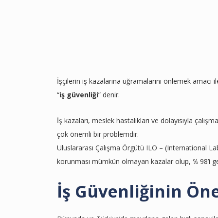
İşçilerin iş kazalarına uğramalarını önlemek amacı i
“
iş güvenliği
” denir.
İş kazaları, meslek hastalıkları ve dolayısıyla çalı
çok önemli bir problemdir.
Uluslararası Çalışma Örgütü ILO – (International La
korunması mümkün olmayan kazalar olup, ℅ 98’i ge
İş Güvenliğinin Ön