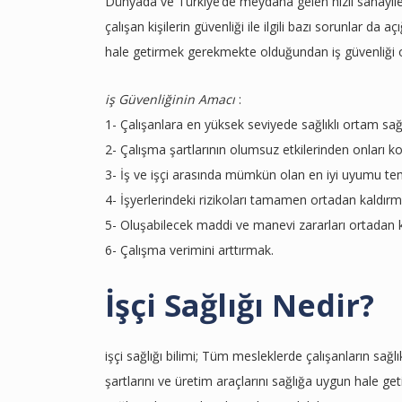
Dünyada ve Türkiye’de meydana gelen hızlı sanayileşm
çalışan kişilerin güvenliği ile ilgili bazı sorunlar da
hale getirmek gerekmekte olduğundan iş güvenliği
iş Güvenliğinin Amacı
:
1- Çalışanlara en yüksek seviyede sağlıklı ortam sa
2- Çalışma şartlarının olumsuz etkilerinden onları 
3- İş ve işçi arasında mümkün olan en iyi uyumu t
4- İşyerlerindeki rizikoları tamamen ortadan kaldır
5- Oluşabilecek maddi ve manevi zararları ortadan 
6- Çalışma verimini arttırmak.
İşçi Sağlığı Nedir?
işçi sağlığı bilimi; Tüm mesleklerde çalışanların sağl
şartlarını ve üretim araçlarını sağlığa uygun hale get