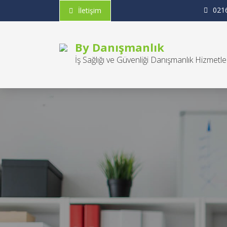
Skip
021
İletişim
to
content
By Danışmanlık
İş Sağlığı ve Güvenliği Danışmanlık Hizmetle