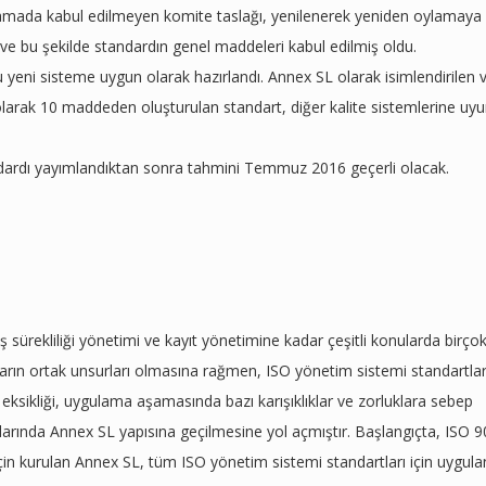
ylamada kabul edilmeyen komite taslağı, yenilenerek yeniden oylamaya
 ve bu şekilde standardın genel maddeleri kabul edilmiş oldu.
u yeni sisteme uygun olarak hazırlandı. Annex SL olarak isimlendirilen 
 olarak 10 maddeden oluşturulan standart, diğer kalite sistemlerine uy
dardı yayımlandıktan sonra tahmini Temmuz 2016 geçerli olacak.
 iş sürekliliği yönetimi ve kayıt yönetimine kadar çeşitli konularda birço
arın ortak unsurları olmasına rağmen, ISO yönetim sistemi standartlar
pı eksikliği, uygulama aşamasında bazı karışıklıklar ve zorluklara sebep
rtlarında Annex SL yapısına geçilmesine yol açmıştır. Başlangıçta, ISO 
n kurulan Annex SL, tüm ISO yönetim sistemi standartları için uygulan