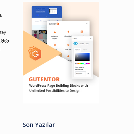
ak
zey
ğlığı
m
Son Yazılar