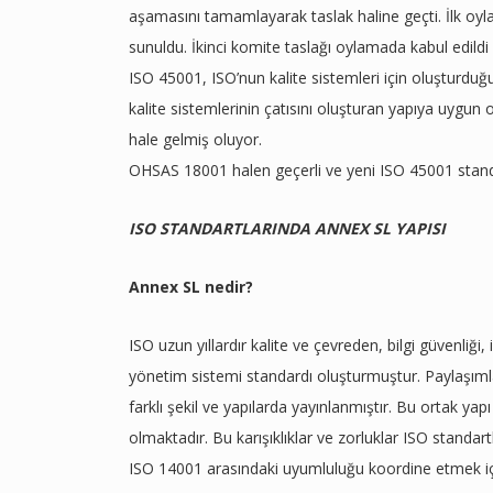
aşamasını tamamlayarak taslak haline geçti. İlk o
sunuldu. İkinci komite taslağı oylamada kabul edildi
ISO 45001, ISO’nun kalite sistemleri için oluşturduğ
kalite sistemlerinin çatısını oluşturan yapıya uygun
hale gelmiş oluyor.
OHSAS 18001 halen geçerli ve yeni ISO 45001 stan
ISO STANDARTLARINDA ANNEX SL YAPISI
Annex SL nedir?
ISO uzun yıllardır kalite ve çevreden, bilgi güvenliği,
yönetim sistemi standardı oluşturmuştur. Paylaşıml
farklı şekil ve yapılarda yayınlanmıştır. Bu ortak ya
olmaktadır. Bu karışıklıklar ve zorluklar ISO standa
ISO 14001 arasındaki uyumluluğu koordine etmek içi