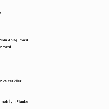
r
erinin Anlaşılması
enmesi
r ve Yetkiler
mak İçin Planlar