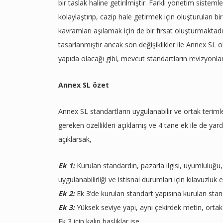
bir taslak haline getirilmiştir. Farklı yönetim sist
kolaylaştırıp, cazip hale getirmek için oluşturulan b
kavramları aşılamak için de bir fırsat oluşturmaktadı
tasarlanmıştır ancak son değişiklikler ile Annex SL
yapıda olacağı gibi, mevcut standartların revizyonlar
Annex SL özet
Annex SL standartların uygulanabilir ve ortak terimler
gereken özellikleri açıklamış ve 4 tane ek ile de yar
açıklarsak,
Ek 1:
Kurulan standardın, pazarla ilgisi, uyumluluğu,
uygulanabilirliği ve istisnai durumları için kılavuzluk 
Ek 2:
Ek 3’de kurulan standart yapısına kurulan standa
Ek 3:
Yüksek seviye yapı, aynı çekirdek metin, ortak 
Ek 3 için kalıp başlıklar ise,