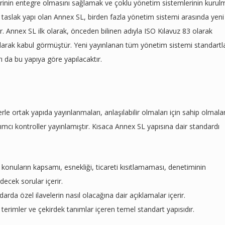
emlerinin entegre olmasını sağlamak ve çoklu yönetim sistemlerinin kurul
ir taslak yapı olan Annex SL, birden fazla yönetim sistemi arasında yeni
r. Annex SL ilk olarak, önceden bilinen adıyla ISO Kılavuz 83 olarak
 olarak kabul görmüştür. Yeni yayınlanan tüm yönetim sistemi standartl
ı da bu yapıya göre yapılacaktır.
le ortak yapıda yayınlanmaları, anlaşılabilir olmaları için sahip olmalar
dımcı kontroller yayınlamıştır. Kısaca Annex SL yapısına dair standardı
 konuların kapsamı, esnekliği, ticareti kısıtlamaması, denetiminin
edecek sorular içerir.
rda özel ilavelerin nasıl olacağına dair açıklamalar içerir.
terimler ve çekirdek tanımlar içeren temel standart yapısıdır.