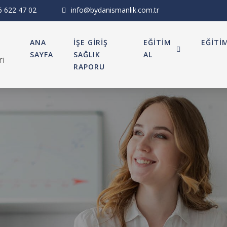
6 622 47 02
info@bydanismanlik.com.tr
ANA
İŞE GİRİŞ
EĞİTİM
EĞİTİ
SAYFA
SAĞLIK
AL
ri
RAPORU