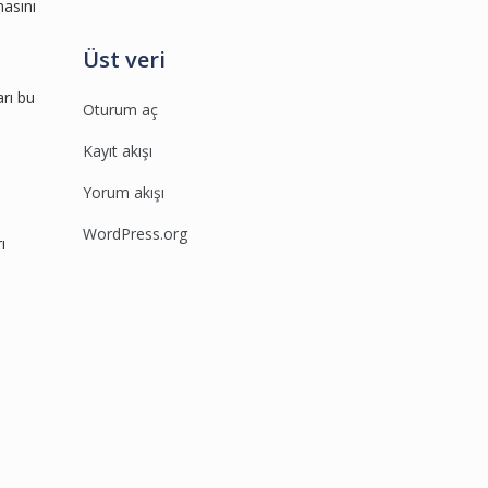
masını
Üst veri
arı bu
Oturum aç
Kayıt akışı
Yorum akışı
WordPress.org
ı